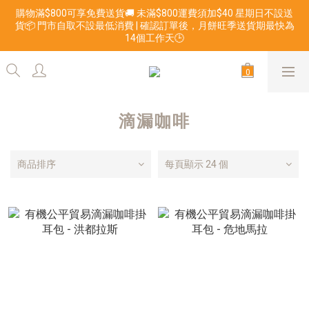
購物滿$800可享免費送貨🚚 未滿$800運費須加$40 星期日不設送
貨📦 門市自取不設最低消費 | 確認訂單後，月餅旺季送貨期最快為
14個工作天🕒
滴漏咖啡
商品排序
每頁顯示 24 個