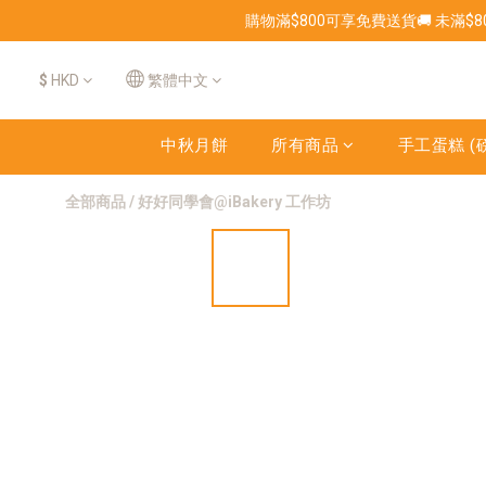
購物滿$800可享免費送貨🚚 未滿$
$
HKD
繁體中文
中秋月餅
所有商品
手工蛋糕 (磅
全部商品
/
好好同學會@iBakery 工作坊