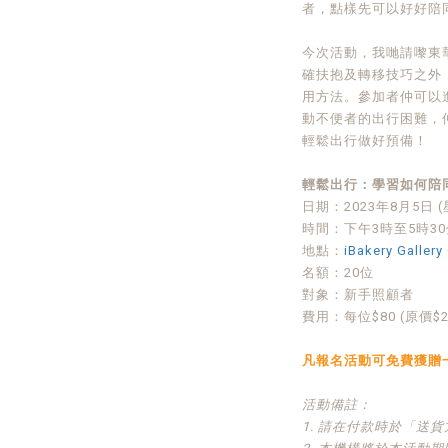
者，點樣先可以好好陪
今次活動，我哋請嚟東
確扶抱及轉移技巧之外
用方法。參加者仲可以
動不便者的出行困難，
輕鬆出行做好預備！
輕鬆出行：學習如何陪
日期：2023年8月5日 
時間：下午3時至5時30
地點：
iBakery Galler
名額：20位
對象：新手照顧者
費用：每位$80 (原價$2
凡報名活動可免費獲贈
活動備註：
1. 請在付款時於「送