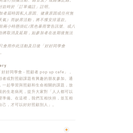
期間進行拍攝活動、錄音及／或錄像記錄。
付款時於「訂單備註」註明。
參加者屆時因私人原因、健康原因或任何無
天氣）而缺席活動，將不獲安排退款。
始前兩小時懸掛紅/黑色暴雨警告訊號、或八
動將取消及延期，如參加者在改期後無法
。
料只會用作此活動及日後「好好同學會
途。
ry
好好同學會 - 照顧者 pop up cafe」，
顧者或對照顧課題有興趣的朋友參加。通
，一起學習與照顧和生命相關的課題，放
親的生老病死，提升大家對「人人都可以
理準備。在這裡，我們互相扶持，並互相
自己，才可以好好照顧別人」。