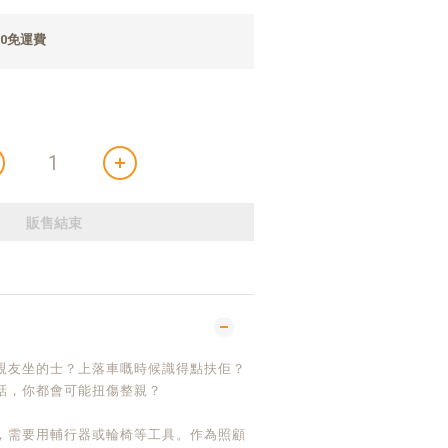
0免運費
販售結束
親友坐的士？上落車嘅時候識得點扶佢？
話，你都會可能扭傷整親？
，需要用輔行器或輪椅等工具。作為照顧