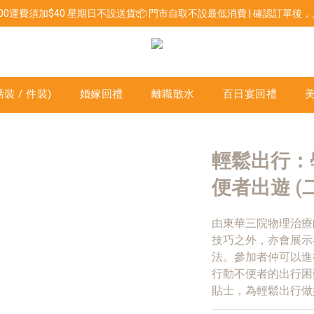
800運費須加$40 星期日不設送貨📦 門市自取不設最低消費 | 確認訂單
裝 / 件裝)
婚嫁回禮
離職散水
百日宴回禮
輕鬆出行：
便者出遊 (
由東華三院物理治療
技巧之外，亦會展示
法。參加者仲可以進
行動不便者的出行困
貼士，為輕鬆出行做