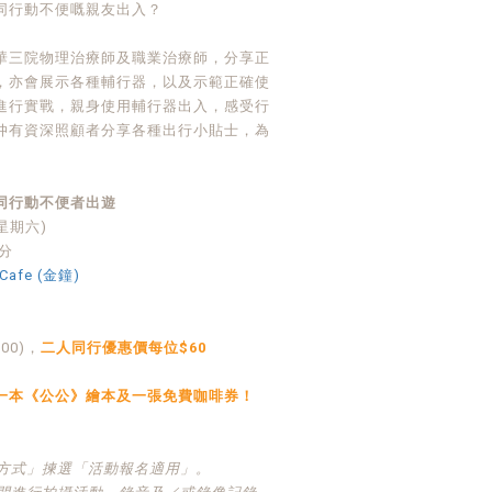
同行動不便嘅親友出入？
華三院物理治療師及職業治療師，分享正
，亦會展示各種輔行器，以及示範正確使
進行實戰，親身使用輔行器出入，感受行
仲有資深照顧者分享各種出行小貼士，為
同行動不便者出遊
(星期六)
分
y Cafe (金鐘)
00)，
二人同行優惠價每位$60
一本《公公》繪本及一張免費咖啡券！
貨方式」揀選「活動報名適用」。