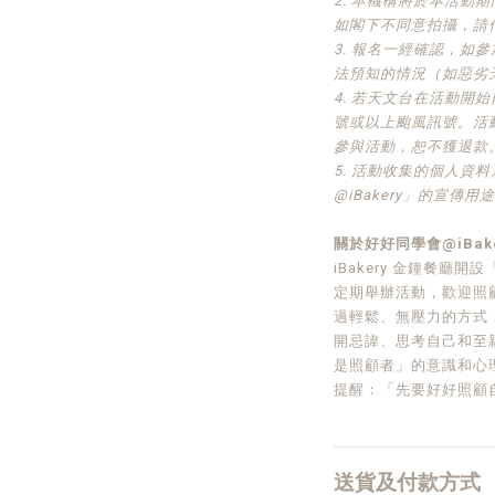
2. 本機構將於本活動
如閣下不同意拍攝，請
3. 報名一經確認，如
法預知的情況（如惡劣
4. 若天文台在活動開
號或以上颱風訊號。活
參與活動，恕不獲退款
5. 活動收集的個人資
@iBakery」的宣傳用
關於好好同學會@iBake
iBakery 金鐘餐廳開設「
定期舉辦活動，歡迎照
過輕鬆、無壓力的方式
開忌諱、思考自己和至
是照顧者」的意識和心
提醒：「先要好好照顧
送貨及付款方式