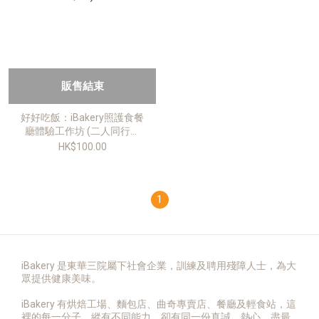
販售結束
好好吃飯：iBakery照護食餐
廳體驗工作坊 (二人同行減
$40)
HK$100.00
1
iBakery 是東華三院屬下社會企業，訓練及聘用殘障人士，為大
眾提供健康美味。
iBakery 有烘焙工場、麵包店、曲奇專賣店、餐廳及輕食站，這
裡的每一分子，縱有不同能力，卻有同一份真誠、熱心，盡最