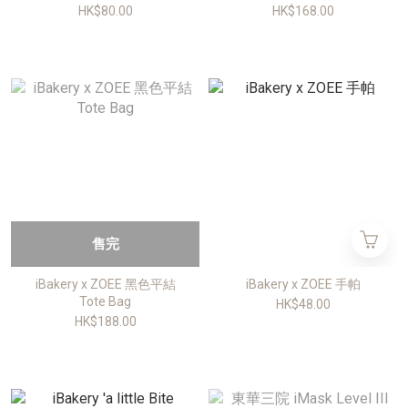
HK$80.00
HK$168.00
售完
iBakery x ZOEE 黑色平結
iBakery x ZOEE 手帕
Tote Bag
HK$48.00
HK$188.00