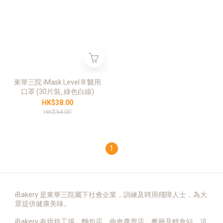
東華三院 iMask Level III 醫用
口罩 (30片裝, 綠色白線)
HK$38.00
HK$54.00
1
iBakery 是東華三院屬下社會企業，訓練及聘用殘障人士，為大
眾提供健康美味。
iBakery 有烘焙工場、麵包店、曲奇專賣店、餐廳及輕食站，這