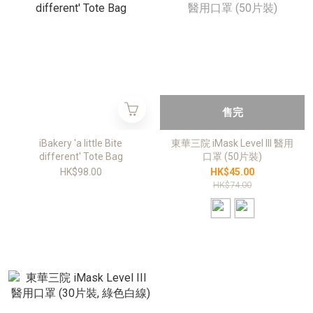
售完
iBakery 'a little Bite
東華三院 iMask Level III 醫用
different' Tote Bag
口罩 (50片裝)
HK$98.00
HK$45.00
HK$74.00