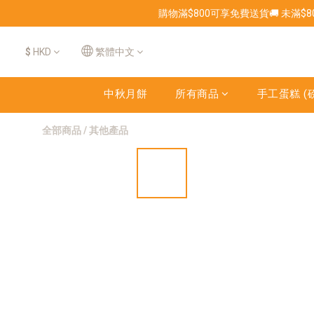
購物滿$800可享免費送貨🚚 未滿$
$
HKD
繁體中文
中秋月餅
所有商品
手工蛋糕 (磅
全部商品
/
其他產品