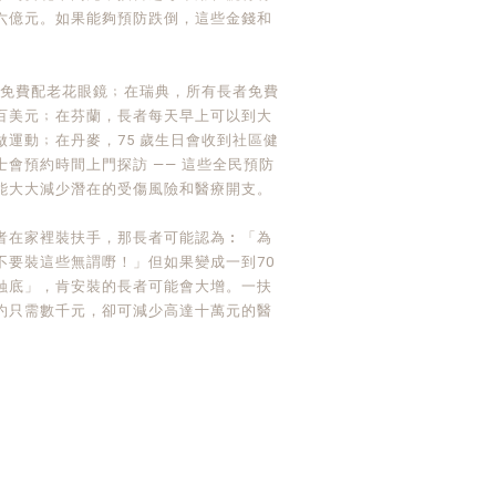
六億元。如果能夠預防跌倒，這些金錢和
以免費配老花眼鏡﹔在瑞典，所有長者免費
百美元﹔在芬蘭，長者每天早上可以到大
運動﹔在丹麥，75 歲生日會收到社區健
會預約時間上門探訪 —— 這些全民預防
能大大減少潛在的受傷風險和醫療開支。
者在家裡裝扶手，那長者可能認為︰「為
不要裝這些無謂嘢！」但如果變成一到70
蝕底」，肯安裝的長者可能會大增。一扶
約只需數千元，卻可減少高達十萬元的醫