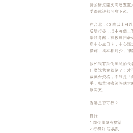
折的醫療開支高達五至
受傷或許都可省下來。
在台北，60 歲以上可
送助行器，成本每個二
學體育館，有教練陪著做
康中心生日卡，中心護士
措施，成本相對少，卻
假如讓有跌倒風險的長
什麼說我會跌倒？！才
歲就合資格，不裝是「
手，職業治療師評估大
療開支。
香港是否可行？
目錄
1 跌倒風險有數計
2 行得好 唔易跌