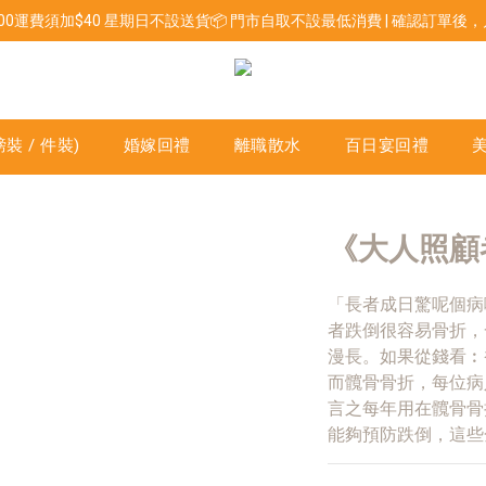
800運費須加$40 星期日不設送貨📦 門市自取不設最低消費 | 確認訂單
裝 / 件裝)
婚嫁回禮
離職散水
百日宴回禮
《大人照顧
「長者成日驚呢個病
者跌倒很容易骨折，
漫長。如果從錢看︰
而髖骨骨折，每位病
言之每年用在髖骨骨
能夠預防跌倒，這些