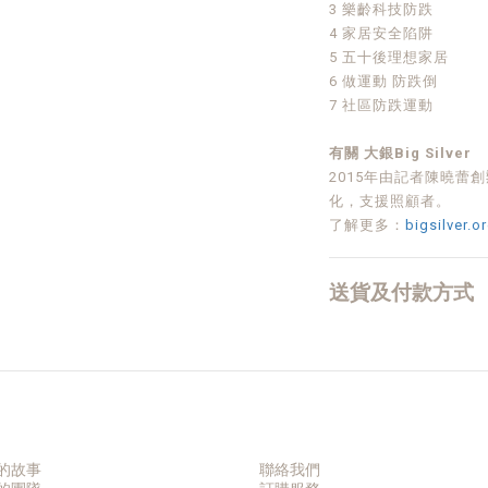
3 樂齡科技防跌
4 家居安全陷阱
5 五十後理想家居
6 做運動 防跌倒
7 社區防跌運動
有關 大銀Big Silver
2015年由記者陳曉蕾
化，支援照顧者。
了解更多：
bigsilver.o
送貨及付款方式
的故事
聯絡我們