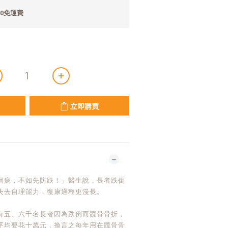
0免運費
立即購買
個病，不如先防跌！」醫生說，長者跌倒
失去自理能力，復康過程更漫長。
有五、六千名長者因為跌倒而髖骨骨折，
平均要花十萬元，換言之每年用在髖骨骨