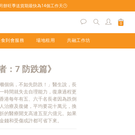
後，月餅旺季送貨期最快為14個工作天🕒
立即購買
美食到會服務
場地租用
共融工作坊
者：7 防跌篇》
嗰個病，不如先防跌！」醫生說，長
一時間就失去自理能力，復康過程更
香港每年有五、六千名長者因為跌倒
人治療及復健，平均要花十萬元，換
折的醫療開支高達五至六億元。如果
金錢和受傷或許都可省下來。