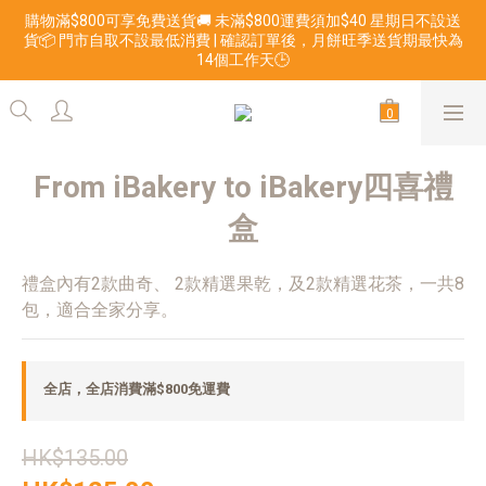
購物滿$800可享免費送貨🚚 未滿$800運費須加$40 星期日不設送
貨📦 門市自取不設最低消費 | 確認訂單後，月餅旺季送貨期最快為
14個工作天🕒
From iBakery to iBakery四喜禮
盒
禮盒內有2款曲奇、 2款精選果乾，及2款精選花茶，一共8
包，適合全家分享。
全店，全店消費滿$800免運費
HK$135.00