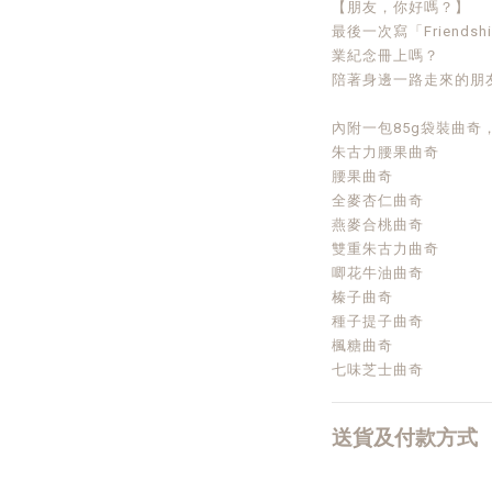
【朋友，你好嗎？】
最後一次寫「Friends
業紀念冊上嗎？
陪著身邊一路走來的朋
內附一包85g袋裝曲奇
朱古力腰果曲奇
腰果曲奇
全麥杏仁曲奇
燕麥合桃曲奇
雙重朱古力曲奇
唧花牛油曲奇
榛子曲奇
種子提子曲奇
楓糖曲奇
七味芝士曲奇
送貨及付款方式