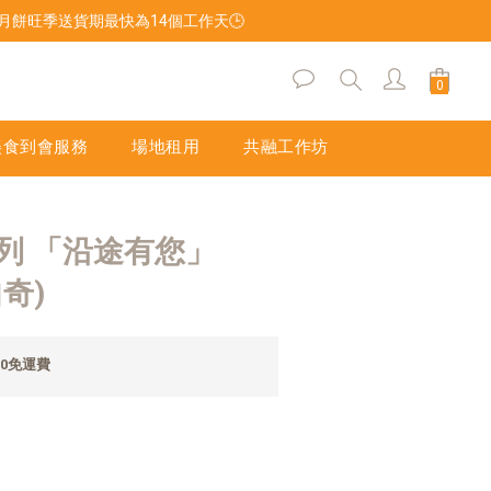
後，月餅旺季送貨期最快為14個工作天🕒
立即購買
美食到會服務
場地租用
共融工作坊
列 「沿途有您」
曲奇)
0免運費