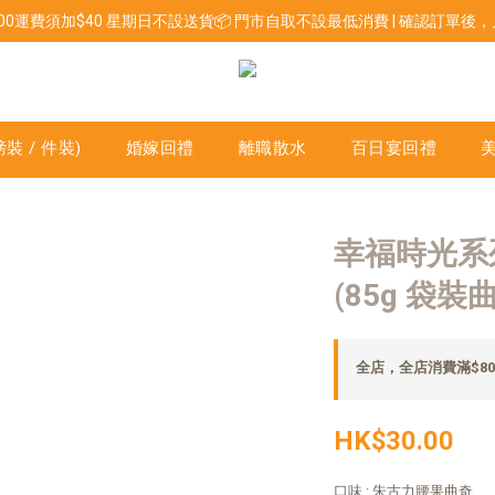
800運費須加$40 星期日不設送貨📦 門市自取不設最低消費 | 確認訂單
裝 / 件裝)
婚嫁回禮
離職散水
百日宴回禮
幸福時光系
(85g 袋裝
全店，全店消費滿$80
HK$30.00
口味
: 朱古力腰果曲奇