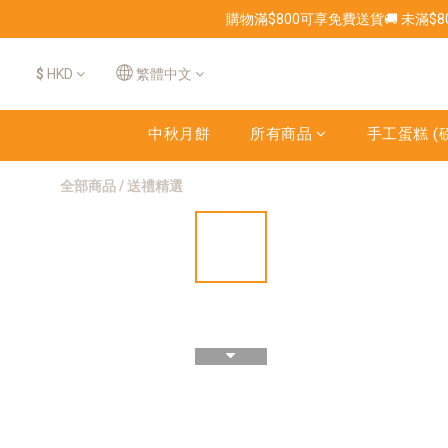
購物滿$800可享免費送貨🚚 未滿$
$
HKD
繁體中文
中秋月餅
所有商品
手工蛋糕 (磅
全部商品
/
送禮精選