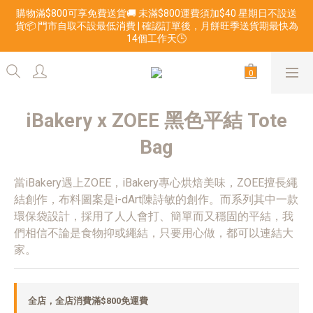
購物滿$800可享免費送貨🚚 未滿$800運費須加$40 星期日不設送
貨📦 門市自取不設最低消費 | 確認訂單後，月餅旺季送貨期最快為
14個工作天🕒
iBakery x ZOEE 黑色平結 Tote
Bag
當iBakery遇上ZOEE，iBakery專心烘焙美味，ZOEE擅長繩
結創作，布料圖案是i-dArt陳詩敏的創作。而系列其中一款
環保袋設計，採用了人人會打、簡單而又穩固的平結，我
們相信不論是食物抑或繩結，只要用心做，都可以連結大
家。
全店，全店消費滿$800免運費