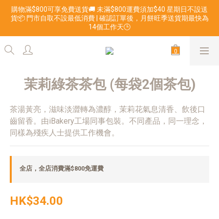
購物滿$800可享免費送貨🚚 未滿$800運費須加$40 星期日不設送
貨📦 門市自取不設最低消費 | 確認訂單後，月餅旺季送貨期最快為
14個工作天🕒
茉莉綠茶茶包 (每袋2個茶包)
茶湯黃亮，滋味淡澀轉為濃醇，茉莉花氣息清香、飲後口
齒留香。由iBakery工場同事包裝。不同產品，同一理念，
同樣為殘疾人士提供工作機會。
全店，全店消費滿$800免運費
HK$34.00