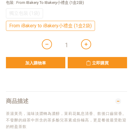
包裝
: From IBakery To IBakery小禮盒 (1盒2袋)
獨立包裝 (1袋)
From iBakery to iBakery小禮盒 (1盒2袋)
加入購物車
立即購買
商品描述
茶湯黃亮，滋味淡澀轉為濃醇，茉莉花氣息清香、飲後口齒留香。
不發酵的綠茶中所含的茶多酚兒茶素成份極高，更是餐後最受歡迎
的輕盈茶飲