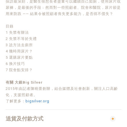
採訪最深刻，是醫生很想長者盡量可以繼續自己如廁，使用尿片或
尿褲，是最後的手段﹔然而對一些照顧者、院舍和醫院，尿片卻是
用來防跌 —— 結果令被照顧者喪失更多能力，是否得不償失？
目錄
1 失禁有辦法
2 失禁不等於失禮
3 諗方法去廁所
4 幾時用尿片？
5 選購尿片要點
6 換片技巧
7 院舍點安排？
有關 大銀Big Silver
2015年由記者陳曉蕾創辦，結合媒體及社會創新，關注人口高齡
化，支援照顧者。
了解更多：
bigsilver.org
送貨及付款方式