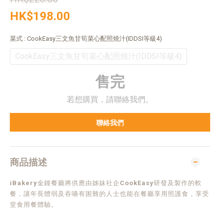
HK$198.00
菜式
: CookEasy三文魚甘筍菜心配照燒汁(IDDSI等級4)
CookEasy三文魚甘筍菜心配照燒汁(IDDSI等級4)
售完
若想購買，請聯絡我們。
聯絡我們
商品描述
iBakery
金鐘餐廳將供應由姊妹社企
CookEasy
研發及製作的軟
餐，讓年長體弱及吞嚥有困難的人士也能在餐廳享用照護食，享受
堂食用餐體驗。