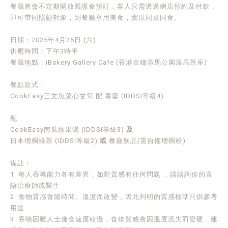
餐廳將會不定期開放照護食預訂，客人只需透過網店預約及付款，
即可帶同照顧對象，到餐廳享用美食，實現同桌同食。
日期：2025年4月26日 (六)
供應時間：下午3時半
餐廳地點：iBakery Gallery Cafe (香港金鐘添馬公園添馬茶座)
餐點款式：
CookEasy三文魚菜心甘筍 配 薯蓉 (IDDSI等級4)
配
CookEasy南瓜腰果湯 (IDDSI等級3)
及
日本增稠綠茶 (IDDSI等級2)
或
餐廳飲品(需自備增稠粉)
備註：
1. 每人吞嚥能力各有差異，如對質感有任何問題 ，請諮詢你的言
語治療師或醫生
2. 食物質感會隨時間、溫度而改變，因此列明的質感標準只供參考
用途
3. 吞嚥困難人士進食速度較慢，食物質感會因溫度流失而變硬，建