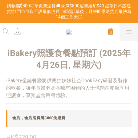
購物滿$800可享免費送貨🚚 未滿$800運費須加$40 星期日不設送
貨📦 門市自取不設最低消費 | 確認訂單後，月餅旺季送貨期最快為
14個工作天🕒
iBakery照護食餐點預訂 (2025年
4月26日, 星期六)
iBakery金鐘餐廳將供應由姊妹社企CookEasy研發及製作
的軟餐，讓年長體弱及吞嚥有困難的人士也能在餐廳享用
照護食，享受堂食用餐體驗。
全店，全店消費滿$800免運費
HK$228.00