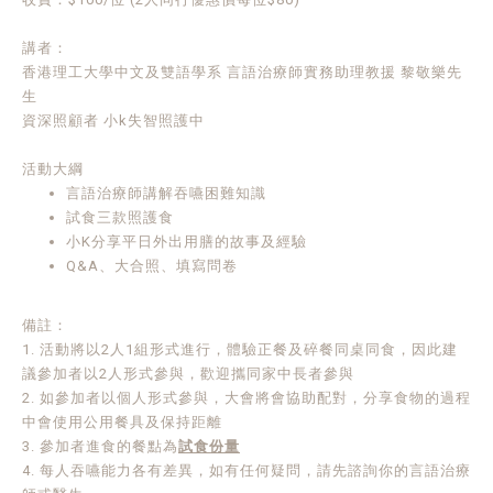
講者：
香港理工大學中文及雙語學系 言語治療師實務助理教援 黎敬樂先
生
資深照顧者 小k失智照護中
活動大綱
言語治療師講解吞嚥困難知識
試食三款照護食
小K分享平日外出用膳的故事及經驗
Q&A、大合照、填寫問卷
備註：
1. 活動將以2人1組形式進行，體驗正餐及碎餐同桌同食，因此建
議參加者以2人形式參與，歡迎攜同家中長者參與
2. 如參加者以個人形式參與，大會將會協助配對，分享食物的過程
中會使用公用餐具及保持距離
3. 參加者進食的餐點為
試食份量
4. 每人吞嚥能力各有差異，如有任何疑問，請先諮詢你的言語治療