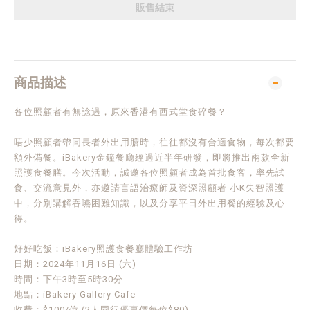
販售結束
商品描述
各位照顧者有無諗過，原來香港有西式堂食碎餐？
唔少照顧者帶同長者外出用膳時，往往都沒有合適食物，每次都要
額外備餐。iBakery金鐘餐廳經過近半年研發，即將推出兩款全新
照護食餐膳。今次活動，誠邀各位照顧者成為首批食客，率先試
食、交流意見外，亦邀請言語治療師及資深照顧者 小K失智照護
中，分別講解吞嚥困難知識，以及分享平日外出用餐的經驗及心
得。
好好吃飯：iBakery照護食餐廳體驗工作坊
日期：2024年11月16日 (六)
時間：下午3時至5時30分
地點：iBakery Gallery Cafe
收費：$100/位 (2人同行優惠價每位$80)